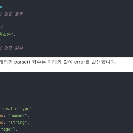
ue
성 검증 통과
{

홍길동"
,

"
성 검증 실패
면 parse() 함수는 아래와 같이 error를 발생합니다.


"invalid_type"
,

ed
: 
"number"
,

ed
: 
"string"
,

[
"age"
],
