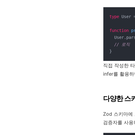
type
 User 
function
p
  User.pa
// 로직
}
직접 작성한 타
infer를 활
다양한 스
Zod 스키마에
검증자를 사용