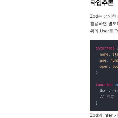
타입추론
Zod는 정의한 
활용하면 별도
위의 User를 
interface
 
name
: 
st
age
: 
num
open
: 
bo
}

function
p
  User.pa
// 로직
}
Zod의 inf