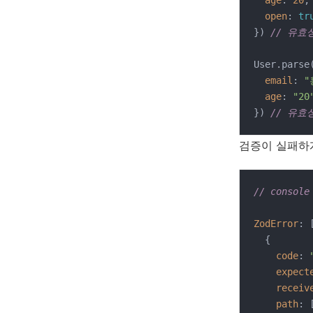
age
: 
20
,

open
: 
tr
}) 
// 유효
User.parse(
email
: 
"
age
: 
"20
}) 
// 유효
검증이 실패하게되
// console
ZodError
: [
  {

code
: 
expect
receiv
path
: 