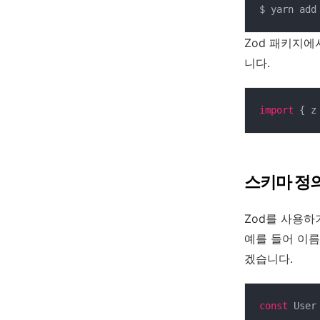
$ yarn add
Zod 패키지에서
니다.
import
 { z
스키마 정
Zod를 사용하
예를 들어 이
겠습니다.
const
 User