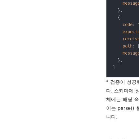
messag
  },

  {

code
: 
expect
receiv
path
: 
messag
  },

]
* 검증이 성공
다. 스키마에 
체에는 해당 
이는 parse
니다.