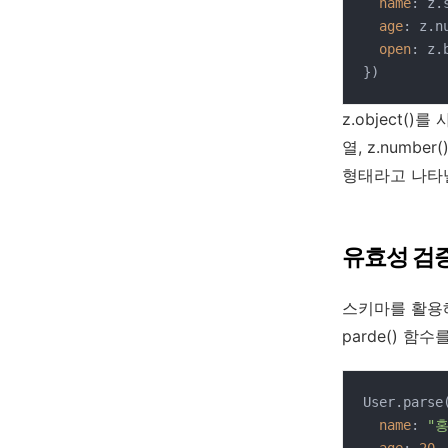
name
: z.
age
: z.nu
open
: z.
})
z.object()
열, z.numbe
형태라고 나타낼
유효성 검
스키마를 활용
parde() 
User.parse(
name
: 
"