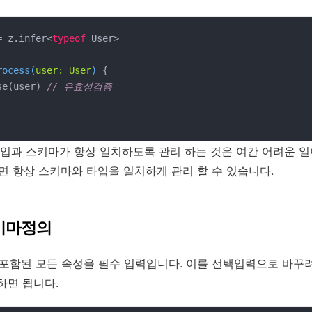
= z.infer<
typeof
 User>

rocess
(
user: User
) 
{

rse(user) 
// 유효성검증
입과 스키마가 항상 일치하도록 관리 하는 것은 여간 어려운 일
용하면 항상 스키마와 타입을 일치하게 관리 할 수 있습니다.
키마정의
 포함된 모든 속성을 필수 입력입니다. 이를 선택입력으로 바꾸려면 o
하면 됩니다.