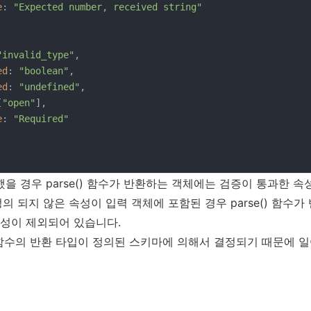
e
: 
"Expected number, received string"
"invalid_type"
,

ed
: 
"boolean"
,

ed
: 
"undefined"
,

[
"open"
],

e
: 
"Required"
했을 경우 parse() 함수가 반환하는 객체에는 검증이 통과한 
정의 되지 않은 속성이 입력 객체에 포함된 경우 parse() 함수가
속성이 제외되어 있습니다.
() 함수의 반환 타입이 정의된 스키마에 의해서 결정되기 때문에 