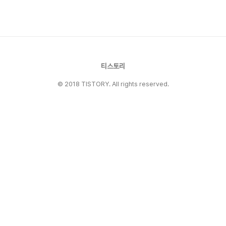
를 사용하기 위해서는 먼저 스키마를 정의해야 합
니다. 예를 들어 이름, 나이, 나이공개여부로 이루
어진 사용자 객체를 나타내는 스키마를 만들어보
겠습니다. const User = z.objec..
티스토리
© 2018 TISTORY. All rights reserved.