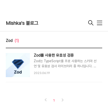
Mishka's 블로그
메
뉴
Zod
(1)
Zod를 사용한 유효성 검증
Zod는 TypeScript를 주로 사용하는 스키마 선
언 및 유효성 검사 라이브러리 중 하나입니다. 비
슷한 걸로는 Yup, Joi 등의 라이브러리가 있습니
2023.06.19
다. Zod에서 "Schema(스키마)" 라고 하는 용어
는 단순한 문자열부터 복잡하게 중청된 객체까지
모든 데이터 유형을 포괄적으로 나타내기 위해 사
용됩니다. 라이브러리 설치 $ yarn add zod
Zod 패키지에서 z 를 불러와 사용 할 수 있으며,
1
z 하나로 Zod의 모든 기능을 활용할 수 있습니
다. import { z } from "zod" 스키마 정의 Zod