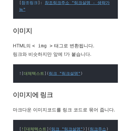
[
참조링크
]: 
참조링크주소 "링크설명 - 생략가
능"
이미지
HTML의
태그로 변환됩니다.
< img >
링크와 비슷하지만 앞에 !가 붙습니다.
![
대체텍스트
](
링크 "링크설명"
)
이미지에 링크
마크다운 이미지코드를 링크 코드로 묶어 줍니다.
[
![대체텍스트
](
링크 "링크설명"
)](
링크주소
)