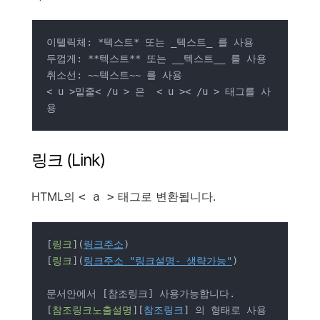
이텔릭체: *텍스트* 또는 _텍스트_ 를 사용

두껍게: **텍스트** 또는 __텍스트__ 를 사용

취소선: ~~텍스트~~ 를 사용

< u >밑줄< /u > 은  < u >< /u > 태그를 사
용
링크 (Link)
HTML의
태그로 변환됩니다.
< a >
[
링크
](
링크주소
)

[
링크
](
링크주소 "링크설명- 생략가능"
)

문서안에서 [참조링크] 사용가능합니다.

[
참조링크노출설명
][
참조링크
] 의 형태로 사용
