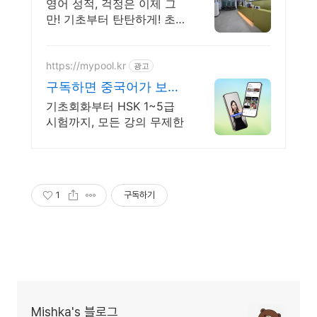
쉽고 재미있게 배우는 영
영어 성적, 걱정은 이제 그
어
만! 기초부터 탄탄하게! 초
등 중등 고등 전문영어학원
아이들의 창의성을 발휘하
고 영어로 자유롭게 표현할
https://mypool.kr
광고
수 있는 기회를 제공합니다.
구독하면 중국어가 보인
다 무료로 시작하기
기초회화부터 HSK 1~5급
시험까지, 모든 강의 무제한
1
구독하기
Mishka's 블로그