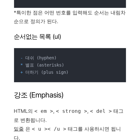
*특이한 점은 어떤 번호를 입력해도 순서는 내림차
순으로 정의가 된다.
순서없는 목록 (ul)
-
*
+
 더하기 (plus sign)
강조 (Emphasis)
HTML의
,
,
태그
< em >
< strong >
< del >
로 변환됩니다.
밑줄
은
태그를 사용하시면 됩니
< u >< /u >
다.