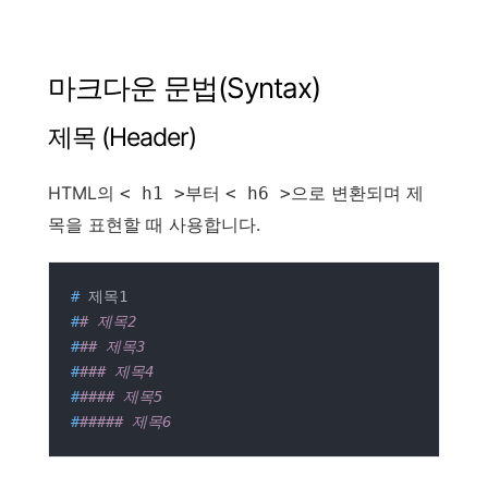
마크다운 문법(Syntax)
제목 (Header)
HTML의
부터
으로 변환되며 제
< h1 >
< h6 >
목을 표현할 때 사용합니다.
#
 제목1
#
# 제목2
#
## 제목3
#
### 제목4
#
#### 제목5
#
##### 제목6