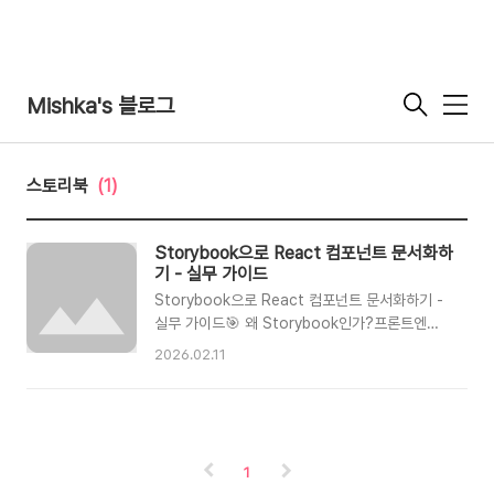
Mishka's 블로그
메
뉴
스토리북
(1)
Storybook으로 React 컴포넌트 문서화하
기 - 실무 가이드
Storybook으로 React 컴포넌트 문서화하기 -
실무 가이드🎯 왜 Storybook인가?프론트엔드
개발을 하다 보면 이런 상황을 겪게 됩니다:"이 버
2026.02.11
튼 컴포넌트 어떻게 쓰는 거지?""props가 뭐가
있더라?""디자이너님, 이 상태 확인해 주세요" (매
번 로컬 서버 켜기...)Storybook은 이 모든 문제
를 해결합니다. 컴포넌트를 독립적으로 개발하고,
문서화하고, 테스트할 수 있는 워크샵이죠.🚀 5분
1
만에 시작하기설치# 기존 React 프로젝트에 추