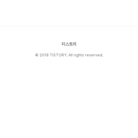
가npx storybook@latest init설치가 끝나면
자동으로 .storybook 폴더와 예제 스토리가 생
성됩니다.실행npm run storybook#
http://localhost:6006 에서 확인첫 번째
Story 작성하기Button..
티스토리
© 2018 TISTORY. All rights reserved.