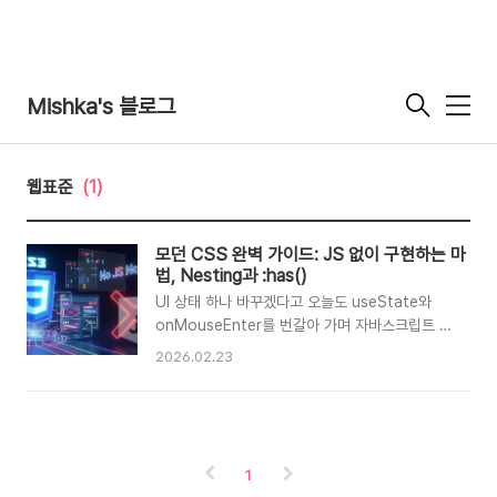
Mishka's 블로그
메
뉴
웹표준
(1)
모던 CSS 완벽 가이드: JS 없이 구현하는 마
법, Nesting과 :has()
UI 상태 하나 바꾸겠다고 오늘도 useState와
onMouseEnter를 번갈아 가며 자바스크립트 코
드를 짜셨나요?혹은 복잡한 CSS 계층 구조를 잡
2026.02.23
기 위해 프로젝트 시작부터 습관적으로
Sass(SCSS) 환경부터 세팅하고 계시진 않나요?
이제 무거운 자바스크립트 연산과 외부 전처리기
에서 벗어날 때가 되었습니다.2026년 현재, 순수
네이티브 CSS만으로도 우리가 JS로 힘들게 구현
1
했던 수많은 로직들을 단 몇 줄의 코드로 우아하게