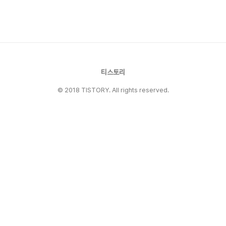
는 경우가 많습니다.이번 글에서는 AI가 만든 프론
트엔드 코드를 리뷰할 때 확인하면 좋은 기준을 정
리해보겠습니다. React와 TypeScript 프로젝트
를 기준으로 설명하지만, Vue나 다른 프레임워크
에서도 대부분 비슷하게 적용할 수 있습니다.1. 요
구사항을 제대로..
티스토리
© 2018 TISTORY. All rights reserved.