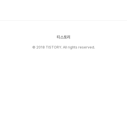
발음됨) 는 유효한 패키지 이름인 piña(스페인어
로 파인애플) 에 가장 가까운 단어입니다. 파인애
플은 실제로 여러개의 과일을 만들기 위해 결합된
개별 꽃의 그룹입..
티스토리
© 2018 TISTORY. All rights reserved.