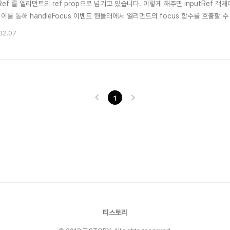
tRef 를 엘리먼트의 ref prop으로 넘기고 있습니다. 이렇게 해주면 inputRef 
이를 통해 handleFocus 이벤트 핸들러에서 엘리먼트의 focus 함수를 호출할 수 있습니다. 
f(null) const handleFocus = () => { inputRef.current.focus() }
02.07
트에서 자식컴포넌트 내..
1
티스토리