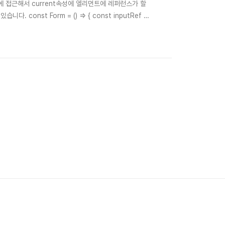
객체에 접근해서 current속성에 엘리먼트에 레퍼런스가 할
const Form = () => { const inputRef =
 return ( 인풋 포커스 ) } 자식 컴포넌트에 접근하기 그렇다면 부모