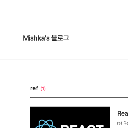
Mishka's 블로그
ref
(1)
Rea
ref 