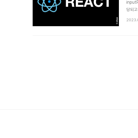
inpu
당되고 
useRe
2023.
컴포넌