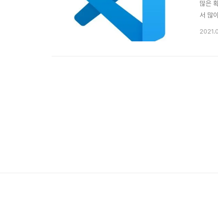
많은 확
서 많
하면 왼
2021.
들을 확